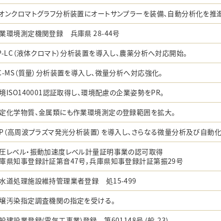
オンクロマトグラフ分析装置にオートサンプラーを装備、自動分析化を推進
業環境測定機関登録 兵庫県 28-44号
P-LC（液体クロマト）分析装置を導入し、農薬分析へ対応開始。
C-MS（質量）分析装置を導入し、微量分析へ対応強化。
境ISO140001認証取得し、環境配慮の企業姿勢をPR。
定化学物質、金属類にも作業環境測定の登録範囲を拡大。
CP（高周波プラズマ発光分析装置）を導入し、さらなる微量分析及び自動
圧レベル・振動加速度レベル計量証明事業の認可取得
庫県知事登録計証第音47号，兵庫県知事登録計証第振29号
水道処理施設維持管理業者登録 処15-499
壌汚染指定調査機関の指定を受ける。
般建設業登録(電気工事業)登録 第601148号 (般-23)