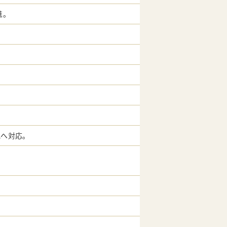
。
化へ対応。