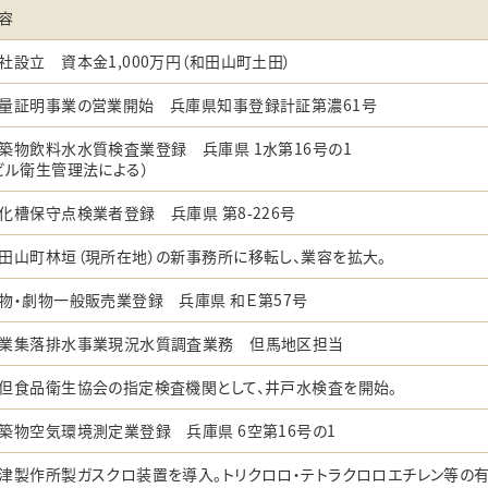
容
社設立 資本金1,000万円（和田山町土田）
量証明事業の営業開始 兵庫県知事登録計証第濃61号
築物飲料水水質検査業登録 兵庫県 1水第16号の1
ビル衛生管理法による）
化槽保守点検業者登録 兵庫県 第8-226号
田山町林垣（現所在地）の新事務所に移転し、業容を拡大。
物・劇物一般販売業登録 兵庫県 和Ｅ第57号
業集落排水事業現況水質調査業務 但馬地区担当
但食品衛生協会の指定検査機関として、井戸水検査を開始。
築物空気環境測定業登録 兵庫県 6空第16号の1
津製作所製ガスクロ装置を導入。トリクロロ・テトラクロロエチレン等の